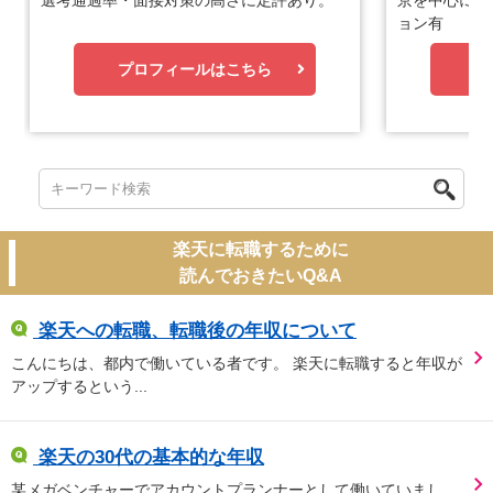
選考通過率・面接対策の高さに定評あり。
京を中心に優
ョン有
プロフィールはこちら
プ
楽天に転職するために
読んでおきたいQ&A
楽天への転職、転職後の年収について
こんにちは、都内で働いている者です。 楽天に転職すると年収が
アップするという...
楽天の30代の基本的な年収
某メガベンチャーでアカウントプランナーとして働いていまし