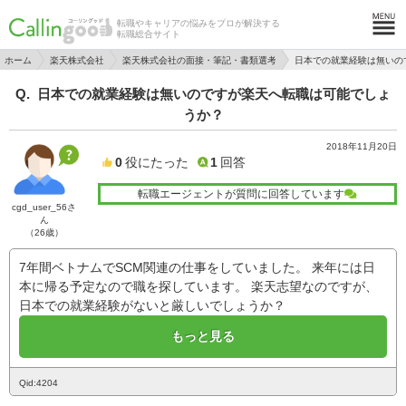
転職やキャリアの悩みをプロが解決する
転職総合サイト
ホーム
楽天株式会社
楽天株式会社の面接・筆記・書類選考
日本での就業経験は無いの
日本での就業経験は無いのですが楽天へ転職は可能でしょ
うか？
2018年11月20日
0
役にたった
1
回答
転職エージェントが質問に回答しています
cgd_user_56さ
ん
（26歳）
7年間ベトナムでSCM関連の仕事をしていました。 来年には日
本に帰る予定なので職を探しています。 楽天志望なのですが、
日本での就業経験がないと厳しいでしょうか？
もっと見る
Qid:4204