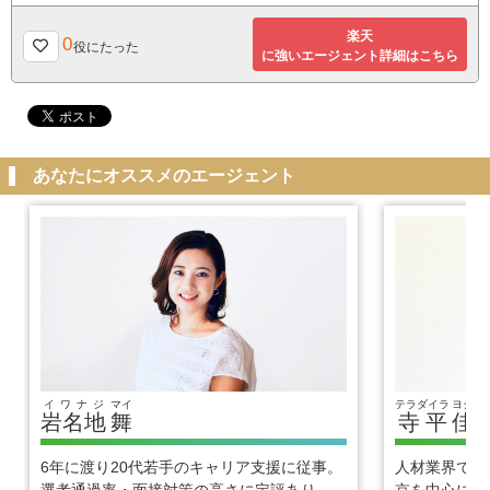
楽天
0
役にたった
に強いエージェント詳細はこちら
あなたにオススメのエージェント
イワナジ
マイ
テラダイラ
ヨシヒ
岩名地
舞
寺平
佳
6年に渡り20代若手のキャリア支援に従事。
人材業界で1