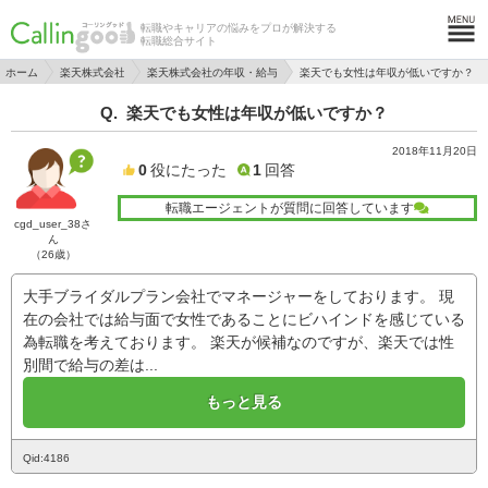
転職やキャリアの悩みをプロが解決する
転職総合サイト
ホーム
楽天株式会社
楽天株式会社の年収・給与
楽天でも女性は年収が低いですか？
楽天でも女性は年収が低いですか？
2018年11月20日
0
役にたった
1
回答
転職エージェントが質問に回答しています
cgd_user_38さ
ん
（26歳）
大手ブライダルプラン会社でマネージャーをしております。 現
在の会社では給与面で女性であることにビハインドを感じている
為転職を考えております。 楽天が候補なのですが、楽天では性
別間で給与の差は...
もっと見る
Qid:4186