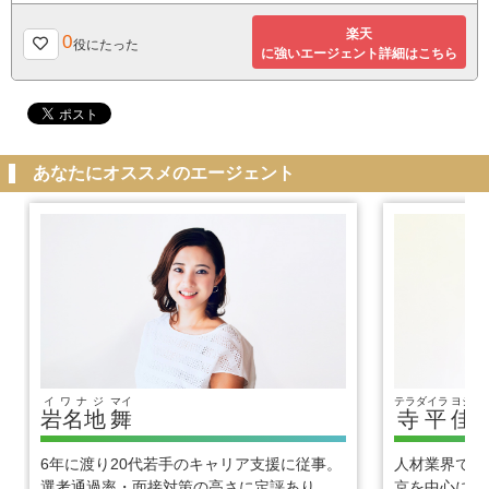
楽天
0
役にたった
に強いエージェント詳細はこちら
あなたにオススメのエージェント
イワナジ
マイ
テラダイラ
ヨシヒ
岩名地
舞
寺平
佳
6年に渡り20代若手のキャリア支援に従事。
人材業界で1
選考通過率・面接対策の高さに定評あり。
京を中心に優