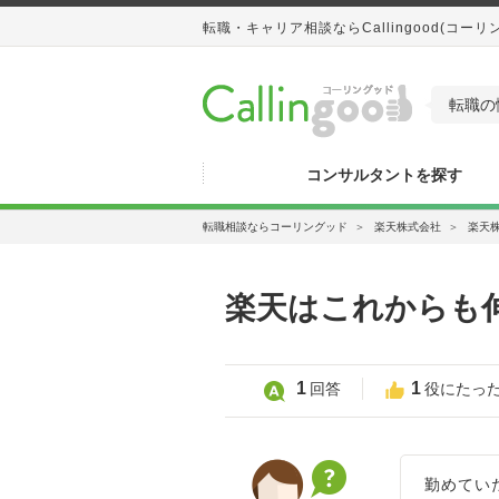
転職・キャリア相談ならCallingood(コーリ
転職の
コンサルタントを探す
転職相談ならコーリングッド
＞
楽天株式会社
＞
楽天
楽天はこれからも
1
1
回答
役にたっ
勤めてい