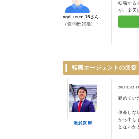
転職する
が、楽天
cgd_user_15さん
（質問者:26歳）
転職エージェントの回答
2018-11-21 1
勤めてい
倒産しな
から申し
海老原 舜
とないか