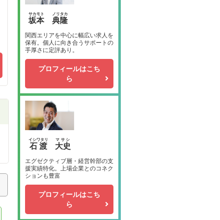
サカモト
ノリタカ
坂本
典隆
関西エリアを中心に幅広い求人を
保有。個人に向き合うサポートの
手厚さに定評あり。
プロフィールはこち
ら
イシワタリ
マサシ
石渡
大史
エグゼクティブ層・経営幹部の支
援実績特化。上場企業とのコネク
ションも豊富
プロフィールはこち
ら