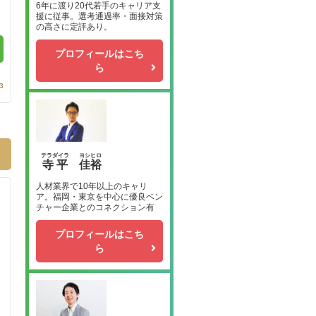
6年に渡り20代若手のキャリア支
援に従事。選考通過率・面接対策
の高さに定評あり。
プロフィールはこち
ら
3
テラダイラ
ヨシヒロ
寺平
佳裕
人材業界で10年以上のキャリ
ア。福岡・東京を中心に優良ベン
チャー企業とのコネクション有
プロフィールはこち
ら