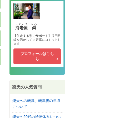
エビハラ
シュン
海老原
舜
【併走する形でサポート】採用目
線を活かして内定率にコミットし
ます
プロフィールはこち
ら
楽天の人気質問
楽天への転職、転職後の年収
について
楽天の20代の給与体系につい