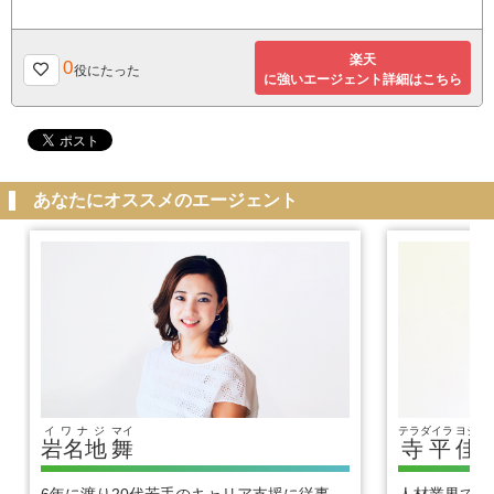
楽天
0
役にたった
に強いエージェント詳細はこちら
あなたにオススメのエージェント
イワナジ
マイ
テラダイラ
ヨシヒ
岩名地
舞
寺平
佳