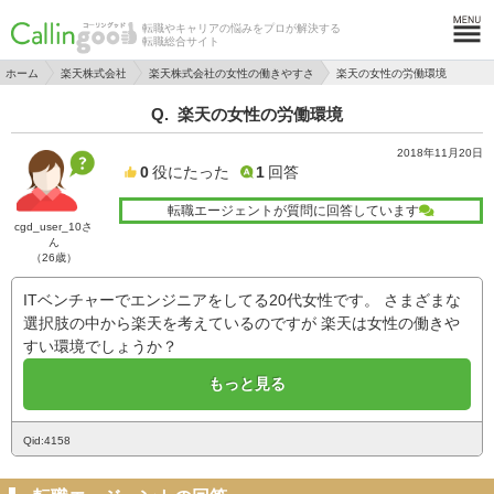
転職やキャリアの悩みをプロが解決する
転職総合サイト
ホーム
楽天株式会社
楽天株式会社の女性の働きやすさ
楽天の女性の労働環境
楽天の女性の労働環境
2018年11月20日
0
役にたった
1
回答
転職エージェントが質問に回答しています
cgd_user_10さ
ん
（26歳）
ITベンチャーでエンジニアをしてる20代女性です。 さまざまな
選択肢の中から楽天を考えているのですが 楽天は女性の働きや
すい環境でしょうか？
もっと見る
Qid:4158