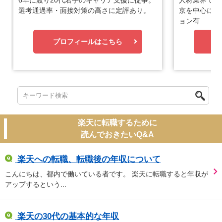
6年に渡り20代若手のキャリア支援に従事。
人材業界で1
選考通過率・面接対策の高さに定評あり。
京を中心に優
ョン有
プロフィールはこちら
プ
楽天に転職するために
読んでおきたいQ&A
楽天への転職、転職後の年収について
こんにちは、都内で働いている者です。 楽天に転職すると年収が
アップするという...
楽天の30代の基本的な年収