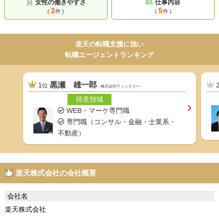
女性の働きやすさ
仕事内容
2
5
(
件 )
(
件 )
楽天の転職支援に強い
転職エージェントランキング
黒瀬 雄一郎
1
位
-株式会社ウィンスリー-
得意領域
WEB・マーケ専門職
専門職（コンサル・金融・士業系・
不動産）
楽天株式会社の会社概要
会社名
楽天株式会社