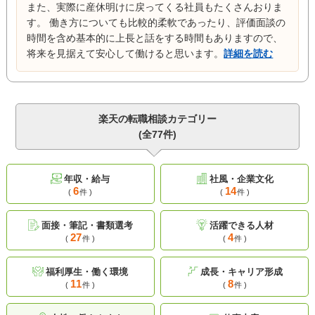
また、実際に産休明けに戻ってくる社員もたくさんおりま
す。 働き方についても比較的柔軟であったり、評価面談の
時間を含め基本的に上長と話をする時間もありますので、
将来を見据えて安心して働けると思います。
詳細を読む
楽天の転職相談カテゴリー
(全77件)
年収・給与
社風・企業文化
6
14
(
件 )
(
件 )
面接・筆記・書類選考
活躍できる人材
27
4
(
件 )
(
件 )
福利厚生・働く環境
成長・キャリア形成
11
8
(
件 )
(
件 )