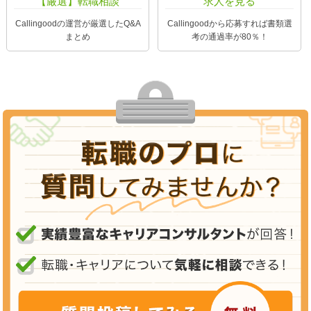
【厳選】転職相談
求人を見る
Callingoodの運営が厳選したQ&A
Callingoodから応募すれば書類選
まとめ
考の通過率が80％！