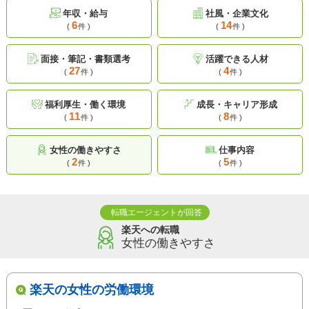
年収・給与
社風・企業文化
6
14
(
件 )
(
件 )
面接・筆記・書類選考
活躍できる人材
27
4
(
件 )
(
件 )
福利厚生・働く環境
成長・キャリア形成
11
8
(
件 )
(
件 )
女性の働きやすさ
仕事内容
2
5
(
件 )
(
件 )
転職エージェントが回答
楽天への転職
女性の働きやすさ
楽天の女性の労働環境