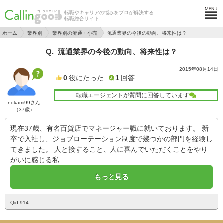
転職やキャリアの悩みをプロが解決する
転職総合サイト
ホーム
業界別
業界別の流通・小売
流通業界の今後の動向、将来性は？
流通業界の今後の動向、将来性は？
2015年08月14日
0
役にたった
1
回答
転職エージェントが質問に回答しています
nokami99さん
（37歳）
現在37歳、有名百貨店でマネージャー職に就いております。 新
卒で入社し、ジョブローテーション制度で幾つかの部門を経験し
てきました。 人と接すること、人に喜んでいただくことをやり
がいに感じる私...
もっと見る
Qid:914