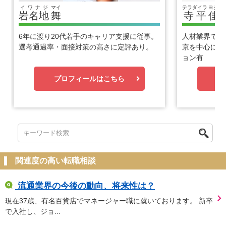
イワナジ
マイ
テラダイラ
ヨシヒ
岩名地
舞
寺平
佳
6年に渡り20代若手のキャリア支援に従事。
人材業界で1
選考通過率・面接対策の高さに定評あり。
京を中心に優
ョン有
プロフィールはこちら
プ
関連度の高い転職相談
流通業界の今後の動向、将来性は？
現在37歳、有名百貨店でマネージャー職に就いております。 新卒
で入社し、ジョ...