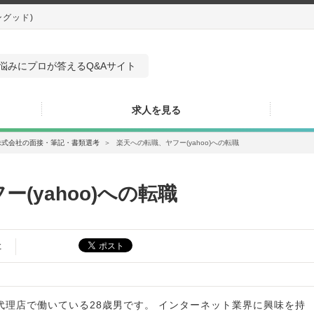
ングッド)
悩みにプロが答えるQ&Aサイト
求人を見る
株式会社の面接・筆記・書類選考
＞
楽天への転職、ヤフー(yahoo)への転職
(yahoo)への転職
た
代理店で働いている28歳男です。 インターネット業界に興味を持