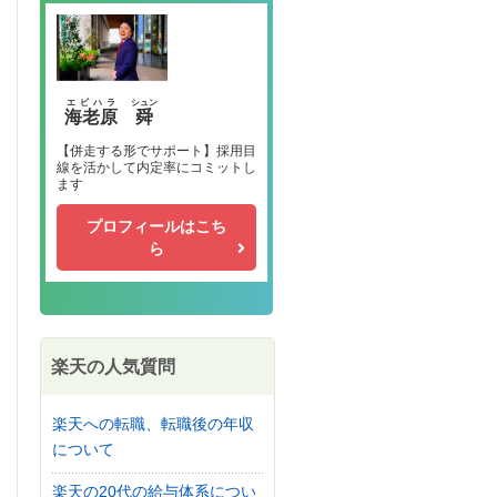
エビハラ
シュン
海老原
舜
【併走する形でサポート】採用目
線を活かして内定率にコミットし
ます
プロフィールはこち
ら
楽天の人気質問
楽天への転職、転職後の年収
について
楽天の20代の給与体系につい