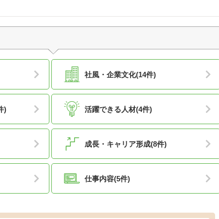
社風・企業文化(14件)
件)
活躍できる人材(4件)
成長・キャリア形成(8件)
仕事内容(5件)