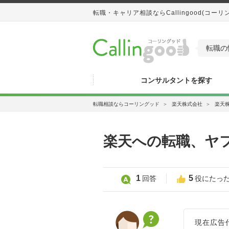
転職・キャリア相談ならCallingood(コーリ
転職の
コンサルタントを探す
転職相談ならコーリングッド
＞
楽天株式会社
＞
楽天
楽天への転職、ヤフー
1
5
回答
役にたっ
現在広告