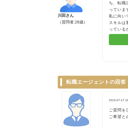
ち、転職
っていま
川田さん
私に向い
（質問者:28歳）
スキルは
っているか
転職エージェントの回答
2015-07-17 1
ご質問を
ご希望と