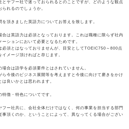
社とヤフー社で迷っておられるとのことですが、どのような観点
おられるのでしょうか。
問を頂きました英語力についてお答えを致します。
場合は英語力は必須となっております。これは職種に限らず社内
ケーションにおいて必要となるためです。
必須とはなっておりませんが、目安としてTOEIC750～800点
をイメージ頂ければと存じます。
の場合は語学を必須要件とはされていません。
がら今後のビジネス展開等を考えますと今後に向けて磨きをかけ
とは良いかとは思われます。
の特徴・特色についてです。
ヤフー社共に、会社全体だけではなく、何の事業を担当する部門
従事頂くのか、ということによって、異なってくる場合がござい