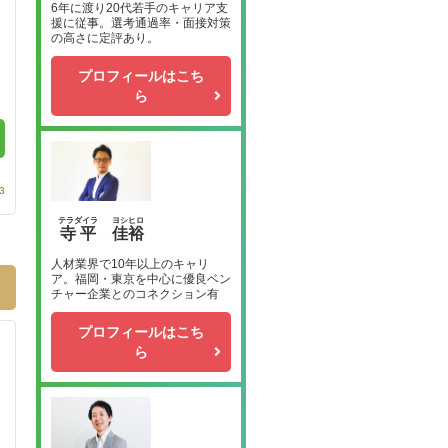
6年に渡り20代若手のキャリア支
援に従事。選考通過率・面接対策
の高さに定評あり。
プロフィールはこち
ら
3
テラダイラ
ヨシヒロ
寺平
佳裕
人材業界で10年以上のキャリ
ア。福岡・東京を中心に優良ベン
チャー企業とのコネクション有
プロフィールはこち
ら