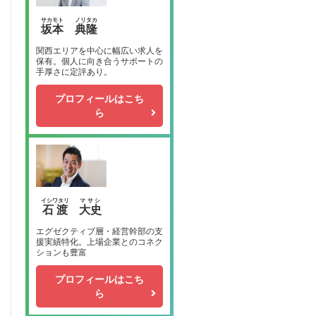
サカモト
ノリタカ
坂本
典隆
関西エリアを中心に幅広い求人を
保有。個人に向き合うサポートの
手厚さに定評あり。
プロフィールはこち
ら
イシワタリ
マサシ
石渡
大史
エグゼクティブ層・経営幹部の支
援実績特化。上場企業とのコネク
ションも豊富
プロフィールはこち
ら