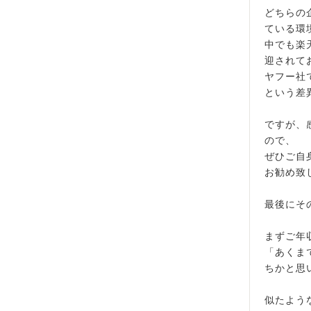
どちらの
ている環
中でも楽
迎されて
ヤフー社
という差
ですが、
ので、
ぜひご自
お勧め致
最後にそ
まずご年
「あくま
ちかと思
似たよう