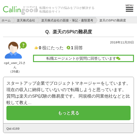
転職やキャリアの悩みをプロが解決する
転職総合サイト
ホーム
楽天株式会社
楽天株式会社の面接・筆記・書類選考
楽天のSPIの難易度
楽天のSPIの難易度
2018年11月20日
0
役にたった
1
回答
転職エージェントが質問に回答しています
cgd_user_21さ
ん
（26歳）
スタートアップ企業でプロジェクトマネージャーをしています。
現在の収入に納得していないので転職しようと思っています。
質問は楽天のSPI試験の難易度です。 同規模の同業他社などと比
較して教え...
もっと見る
Qid:4169