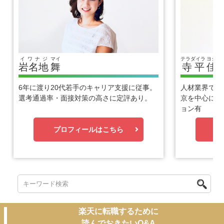
イワナジ
マイ
テラダイラ
ヨシヒ
岩名地
舞
寺平
佳
6年に渡り20代若手のキャリア支援に従事。
人材業界で1
選考通過率・面接対策の高さに定評あり。
京を中心に優
ョン有
プロフィールはこちら
プ
楽天に転職するために
読んでおきたいQ&A