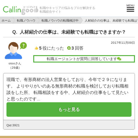
転職やキャリアの悩みをプロが解決する
転職総合サイト
ホーム
転職ノウハウ
転職ノウハウの転職検討中
人材紹介の仕事は、未経験でも転職は
人材紹介の仕事は、未経験でも転職はできますか？
2017年11月09日
5
役にたった
3
回答
転職エージェントが質問に回答しています
otooさん
（29歳）
現職で、有形商材の法人営業をしており、今年で２９になりま
す。 よりやりがいのある無形商材の転職を検討しており転職相
談をした所、 転職相談をする中、人材紹介の仕事をして見たい
と思ったのです...
もっと見る
Qid:3921