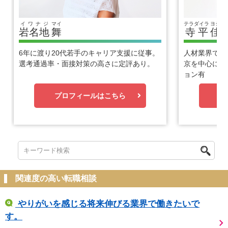
イワナジ
マイ
テラダイラ
ヨシヒ
岩名地
舞
寺平
佳
6年に渡り20代若手のキャリア支援に従事。
人材業界で1
選考通過率・面接対策の高さに定評あり。
京を中心に優
ョン有
プロフィールはこちら
プ
関連度の高い転職相談
やりがいを感じる将来伸びる業界で働きたいで
す。