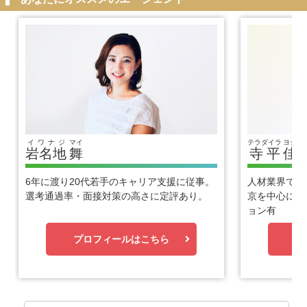
イワナジ
マイ
テラダイラ
ヨシヒ
岩名地
舞
寺平
佳
6年に渡り20代若手のキャリア支援に従事。
人材業界で1
選考通過率・面接対策の高さに定評あり。
京を中心に優
ョン有
プロフィールはこちら
プ