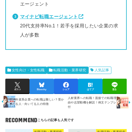
エージェント
マイナビ転職エージェント
20代支持率No.1！若手を採用したい企業の求
人が多数
女性向け・女性転職
転職活動・業界研究
人気記事
ポスト
Bluesky
シェア
はてブ
送る
人材業界への転職！面接での転職理
外資系企業への転職は難しい？受か
由や志望動機を解説！例文テンプレ
る人・向いてる人の特徴
付
RECOMMEND
転職活動・業界研究
転職活動・業界研究