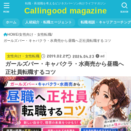
転職・再就職を考えるビジネスパーソン向けライフマガジン
Callingood magazine
MENU
SEARCH
ホーム
人材紹介・転職エージェント
転職相談・キャリアコーチン
HOME
女性向け・女性転職
ガールズバー・キャバクラ・水商売から昼職へ正社員転職するコツ
2019.02.21
2026.04.23
女性向け・女性転職
ad
ガールズバー・キャバクラ・水商売から昼職へ
正社員転職するコツ