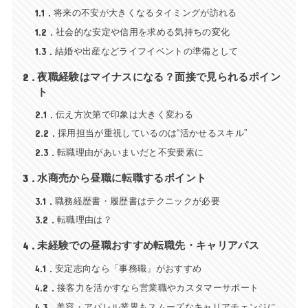
1.1
将来の不安が大きくなるタイミングが訪れる
1.2
社会的な安定や信用を求める気持ちの変化
1.3
結婚や出産などライフイベントの準備として
2
夜職経験はマイナスになる？面接で見られるポイン
ト
2.1
伝え方次第で印象は大きく変わる
2.2
採用担当が重視しているのは“活かせるスキル”
2.3
転職理由があいまいだと不安要素に
3
水商売から昼職に転職するポイント
3.1
職務経歴書・履歴書はテクニックが必要
3.2
転職理由は？
4
未経験での昼職おすすめ転職先・キャリアパス
4.1
安定志向なら「事務職」がおすすめ
4.2
接客力を活かすなら営業職やカスタマーサポート
4.3
美容・アパレル業界もスムーズなキャリアチェンジに