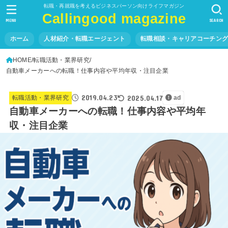
転職・再就職を考えるビジネスパーソン向けライフマガジン
Callingood magazine
MENU
SEARCH
ホーム
人材紹介・転職エージェント
転職相談・キャリアコーチン
HOME
転職活動・業界研究
自動車メーカーへの転職！仕事内容や平均年収・注目企業
2019.04.23
2025.04.17
転職活動・業界研究
ad
自動車メーカーへの転職！仕事内容や平均年
収・注目企業