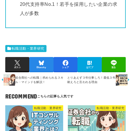
20代支持率No.1！若手を採用したい企業の求
人が多数
転職活動・業界研究
ポスト
Bluesky
シェア
はてブ
送る
総合商社への転職｜求められるスキ
とりあえず３年仕事しろ！最低３年
ル・マインドを解説！
耐えろと言われる理由
RECOMMEND
転職活動・業界研究
転職活動・業界研究