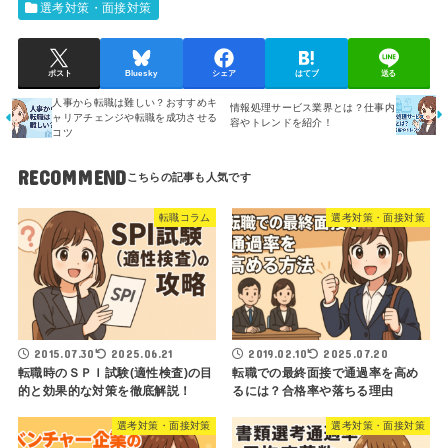
選考対策・面接対策
ポスト
Bluesky
シェア
はてブ
送る
人事から転職は難しい？おすすめキ
情報処理サービス業界とは？仕事内
ャリアチェンジや転職を成功させる
容やトレンドを紹介！
コツ
RECOMMEND
転職コラム
選考対策・面接対策
2015.07.30
2025.06.21
2019.02.10
2025.07.20
転職時のＳＰＩ試験(適性検査)の目
転職での最終面接で通過率を高め
的と効果的な対策を徹底解説！
るには？合格率や落ちる理由
選考対策・面接対策
選考対策・面接対策