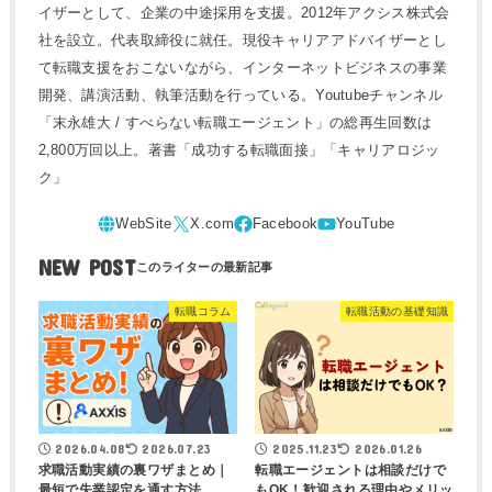
イザーとして、企業の中途採用を支援。2012年アクシス株式会
社を設立。代表取締役に就任。現役キャリアアドバイザーとし
て転職支援をおこないながら、インターネットビジネスの事業
開発、講演活動、執筆活動を行っている。Youtubeチャンネル
「末永雄大 / すべらない転職エージェント」の総再生回数は
2,800万回以上。著書「成功する転職面接」「キャリアロジッ
ク」
NEW POST
転職コラム
転職活動の基礎知識
2026.04.08
2026.07.23
2025.11.23
2026.01.26
求職活動実績の裏ワザまとめ｜
転職エージェントは相談だけで
最短で失業認定を通す方法
もOK！歓迎される理由やメリッ