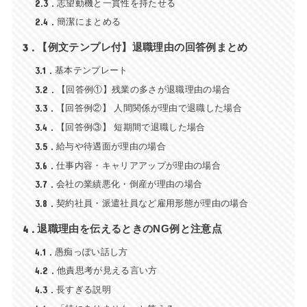
2.3
志望動機と一貫性を持たせる
2.4
簡潔にまとめる
3
【例文テンプレ付】退職理由の回答例まとめ
3.1
基本テンプレート
3.2
【回答例①】残業の多さが退職理由の場合
3.3
【回答例②】 人間関係が理由で退職した場合
3.4
【回答例③】 短期間で退職した場合
3.5
給与や待遇面が理由の場合
3.6
仕事内容・キャリアアップが理由の場合
3.7
会社の業績悪化・倒産が理由の場合
3.8
契約社員・派遣社員など雇用形態が理由の場合
4
退職理由を伝えるときのNG例と注意点
4.1
愚痴っぽい話し方
4.2
他責思考が見える言い方
4.3
長すぎる説明