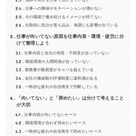
2.3
2.4
仕事への興味やモチベーションが湧かない
2.5
今の職場で働き続けるイメージが持てない
2.6
出勤前に気分が落ち込み、体調にも影響が出ている
3
仕事が向いてない原因を仕事内容・環境・疲労に分
けて整理しよう
3.1
仕事内容と自分の得意・不得意が合っていない
3.2
職場環境や人間関係が合っていない
3.3
業務量や難易度がキャパを超えている
3.4
会社の価値観や評価制度に違和感がある
3.5
一時的な疲れや自信喪失で判断している
4
「向いてない」と「辞めたい」は分けて考えること
が大切
4.1
仕事内容が向いてないケース
4.2
職場環境が合わず辞めたいケース
4.3
一時的な疲れや自信喪失で辞めたいケース