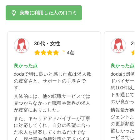
実際に利用した人の口コミ
30代・女性
20
4点
良かった点
良かった点
dodaで特に良いと感じた点は求人数
dodaは最
の豊富さと、サポートの手厚さで
ドバイザーが
す。
約100件以
トを通じて興
具体的には、他の転職サービスでは
のが良かった
見つからなかった職種や業界の求人
が豊富にありました。
情報量が他の
ジェントより
また、キャリアアドバイザーが丁寧
の更新頻度も
に対応してくれ、自分の希望に合っ
欲しかった私
た求人を提案してくれるだけでな
ービスでした
く、履歴書や面接対策のアドバイス