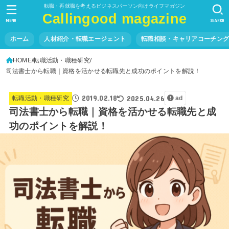
転職・再就職を考えるビジネスパーソン向けライフマガジン
Callingood magazine
MENU
SEARCH
ホーム
人材紹介・転職エージェント
転職相談・キャリアコーチン
HOME
転職活動・職種研究
司法書士から転職｜資格を活かせる転職先と成功のポイントを解説！
2019.02.18
2025.04.26
転職活動・職種研究
ad
司法書士から転職｜資格を活かせる転職先と成
功のポイントを解説！