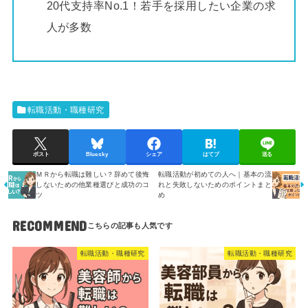
20代支持率No.1！若手を採用したい企業の求
人が多数
転職活動・職種研究
ポスト
Bluesky
シェア
はてブ
送る
ＭＲから転職は難しい？辞めて後悔
転職活動が初めての人へ｜基本の流
しないための他業種選びと成功のコ
れと失敗しないためのポイントまと
ツ
め
RECOMMEND
転職活動・職種研究
転職活動・職種研究