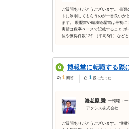
ご質問ありがとうございます。 書類
トに添削してもらうのが一番良いか
ます。 履歴書や職務経歴書は最初に
実績は数字ベースで記載すること ポ
位や獲得件数12件（平均5件）などと記
博報堂に転職する際
1
1
回答
役にたった
海老原 舜
ー転職エー
アクシス株式会社
ご質問ありがとうございます。 博