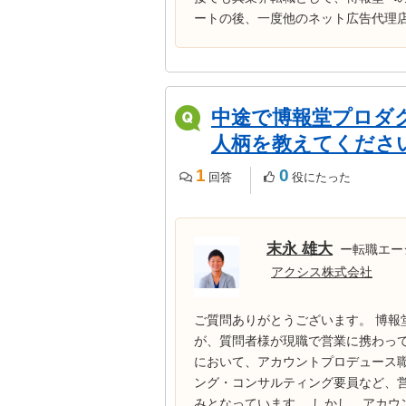
ートの後、一度他のネット広告代理店で
中途で博報堂プロダ
人柄を教えてくださ
1
0
回答
役にたった
末永 雄大
ー転職エー
アクシス株式会社
ご質問ありがとうございます。 博
が、質問者様が現職で営業に携わっ
において、アカウントプロデュース
ング・コンサルティング要員など、
みとなっています。 しかし、アカウン