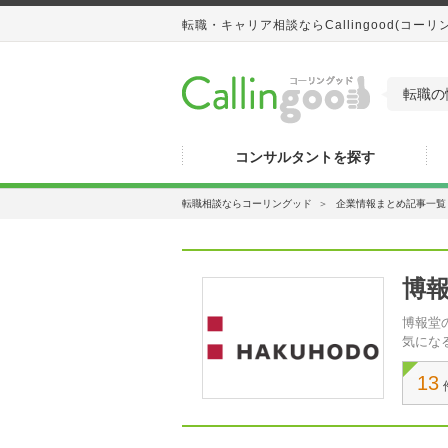
転職・キャリア相談ならCallingood(コーリ
転職の
コンサルタントを探す
転職相談ならコーリングッド
＞
企業情報まとめ記事一覧
博
博報堂
気にな
13