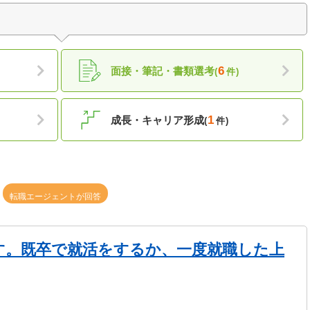
6
面接・筆記・書類選考
(
件)
1
成長・キャリア形成
(
件)
転職エージェントが回答
す。既卒で就活をするか、一度就職した上