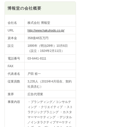
博報堂の会社概要
会社名
株式会社 博報堂
URL
http://www.hakuhodo.co.jp/
資本金
358億48百万円
設立
1895年（明治28年）10月6日
（設立：1924年2月11日）
電話番号
03-6441-8111
FAX
代表者名
戸田 裕一
従業員数
3,235人（2015年4月現在、契約
社員含む）
業界
広告代理業
事業内容
・ブランディング／コンサルテ
ィング ・クリエイティブ ・スト
ラテジックプラニング ・カスタ
マーマーケティング ・デジタル
／インタラクティブマーケティ