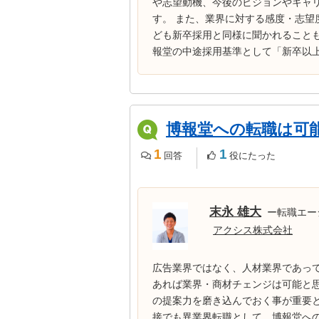
や志望動機、今後のビジョンやキャ
す。 また、業界に対する感度・志
ども新卒採用と同様に聞かれること
報堂の中途採用基準として「新卒以上
博報堂への転職は可
1
1
回答
役にたった
末永 雄大
ー転職エー
アクシス株式会社
広告業界ではなく、人材業界であって
あれば業界・商材チェンジは可能と
の提案力を磨き込んでおく事が重要
接でも異業界転職として、博報堂へ