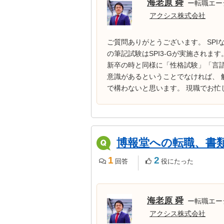
海老原 舜
ー転職エー
アクシス株式会社
ご質問ありがとうございます。 SP
の筆記試験はSPI3-Gが実施されま
新卒の時と同様に「性格試験」「言語
意識があるということでなければ、 
で構わないと思います。 現職でお忙し
博報堂への転職、書
1
2
回答
役にたった
海老原 舜
ー転職エー
アクシス株式会社