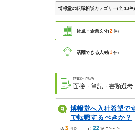
博報堂の転職相談カテゴリー(全 10件)
2
社風・企業文化
(
件)
1
活躍できる人材
(
件)
博報堂への転職
面接・筆記・書類選考
博報堂へ入社希望で
で転職するべきか？
3
22
回答
役にたった