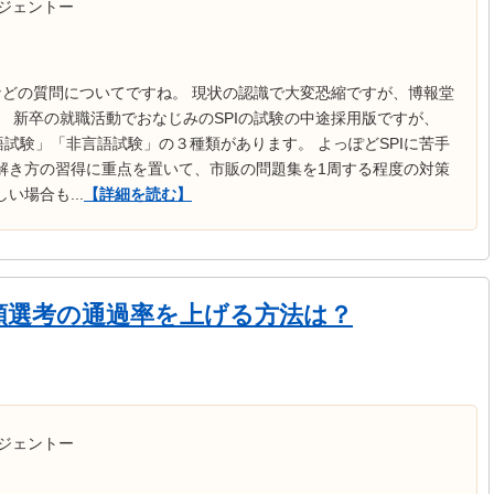
ジェントー
Iなどの質問についてですね。 現状の認識で大変恐縮ですが、博報堂
す。 新卒の就職活動でおなじみのSPIの試験の中途採用版ですが、
試験」「非言語試験」の３種類があります。 よっぽどSPIに苦手
解き方の習得に重点を置いて、市販の問題集を1周する程度の対策
い場合も...
【詳細を読む】
類選考の通過率を上げる方法は？
ジェントー