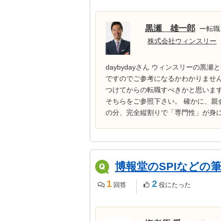
黒瀬 雄一郎
ー転職
株式会社ウィンスリー
daybydayさん ウィンスリーの
ですのでご参考になるかわかりませ
つけてからの転職すべきかと思いま
そちらをご参照下さい。 確かに、
の分、完全縦割りで「専門性」が身に
博報堂のSPIなどの
1
2
回答
役にたった