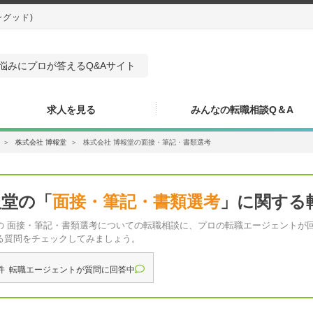
ングッド)
悩みにプロが答えるQ&Aサイト
求人を見る
みんなの転職相談Q＆A
＞
株式会社 博報堂
＞
株式会社 博報堂の面接・筆記・書類選考
報堂の「
面接・筆記・書類選考
」に関する
の 面接・筆記・書類選考についての転職相談に、プロの転職エージェントが
る質問をチェックしてみましょう。
件 転職エージェントが質問に回答中