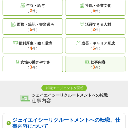
年収・給与
社風・企業文化
2
5
(
件 )
(
件 )
面接・筆記・書類選考
活躍できる人材
5
2
(
件 )
(
件 )
福利厚生・働く環境
成長・キャリア形成
4
5
(
件 )
(
件 )
女性の働きやすさ
仕事内容
3
3
(
件 )
(
件 )
転職エージェントが回答
ジェイエイシーリクルートメントへの転職
仕事内容
ジェイエイシーリクルートメントへの転職、仕
事内容について