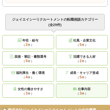
ジェイエイシーリクルートメントの転職相談カテゴリー
(全29件)
年収・給与
社風・企業文化
2
5
(
件 )
(
件 )
面接・筆記・書類選考
活躍できる人材
5
2
(
件 )
(
件 )
福利厚生・働く環境
成長・キャリア形成
4
5
(
件 )
(
件 )
女性の働きやすさ
仕事内容
3
3
(
件 )
(
件 )
株式会社ジェイエイシーリクルートメントの会社概要