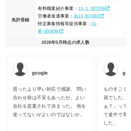
有料職業紹介事業：
13-ユ-307556
労働者派遣事業：
派13-307083
免許登録
特定募集情報等提供事業：
51-
募-000896
2026年5月時点の求人数
google
goo
思ったより早い対応で感謝。 問い
ものすごく
合わせ前は不安もあったが、よい
員でした。
会社を提案されて決まった。 他を
ぁ？」って
使ってないがよいのではないか。
て途中で電
した。