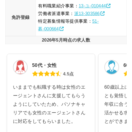
有料職業紹介事業：
13-ユ-010444
労働者派遣事業：
派13-303586
免許登録
特定募集情報等提供事業：
51-
募-000664
2026年5月時点の求人数
50代・女性
60
4.5点
いままでも転職する時は女性のエ
60歳以上に
ージェントさんに支援してもらう
とも覚悟し
ようにしていたため、パソナキャ
年収に合う
リアでも女性のエージェントさん
活かせる求
に対応をしてもらいました。
とができま