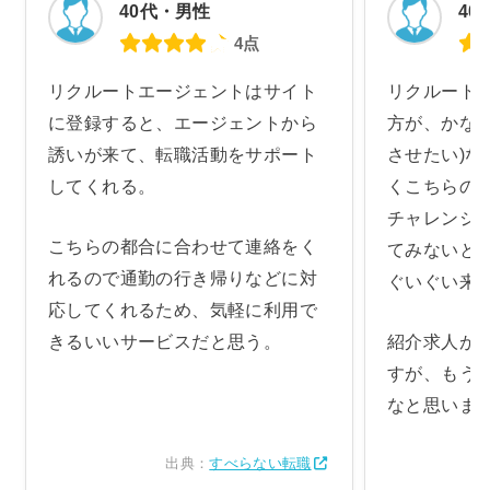
40代・男性
40
4点
リクルートエージェントはサイト
リクルート
に登録すると、エージェントから
方が、かな
誘いが来て、転職活動をサポート
させたい)
してくれる。
くこちらの
チャレンジ
こちらの都合に合わせて連絡をく
てみないと
れるので通勤の行き帰りなどに対
ぐいぐい来
応してくれるため、気軽に利用で
きるいいサービスだと思う。
紹介求人が
すが、もう
なと思いま
出典：
すべらない転職