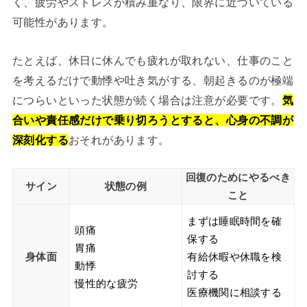
く、疲労やストレスが積み重なり、限界に近づいている
可能性があります。
たとえば、休日に休んでも疲れが取れない、仕事のこと
を考えるだけで動悸や吐き気がする、朝起きるのが極端
につらいといった状態が続く場合は注意が必要です。
気
合いや責任感だけで乗り切ろうとすると、心身の不調が
深刻化する
おそれがあります。
回復のためにやるべき
サイン
状態の例
こと
まずは睡眠時間を確
頭痛
保する
胃痛
身体面
有給休暇や休職を検
動悸
討する
慢性的な疲労
医療機関に相談する