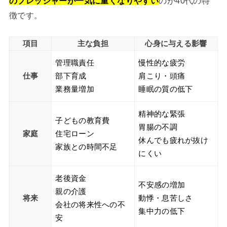
のプレッシャーが一気に重くなりやすい
のが40代の特
徴です。
項目
主な負担
心身に与える影響
管理職責任
慢性的な疲労
仕事
部下育成
肩こり・頭痛
業務量増加
睡眠の質の低下
精神的な緊張
子どもの教育費
胃腸の不調
家庭
住宅ローン
休んでも疲れが抜け
家族との時間不足
にくい
老後資金
不安感の増加
親の介護
将来
動悸・息苦しさ
会社の将来性への不
集中力の低下
安