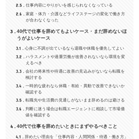
2.5
仕事内容にやりがいを感じられなくなっている
2.6
家庭・体力・介護などライフステージの変化で働き方
が合わなくなった
3
40代で仕事を辞めてもよいケース・まだ辞めないほ
うがよいケース
3.1
心身に不調が出ているなら退職や休職を優先してよい
3.2
ハラスメントや過重労働が改善されないなら環境を変
えるべき
3.3
会社の将来性や待遇に改善の見込みがないなら転職を
検討する
3.4
一時的な疲れなら休職・有給・異動で改善できないか
確認する
3.5
転職先や生活費の見通しがないまま辞めるのは避ける
3.6
判断に迷う場合は転職エージェントに相談して市場価
値を確認する
4
40代で仕事を辞めたいときにまずやるべきこと
4.1
辞めたい理由を「仕事内容・人間関係・待遇・働き方」