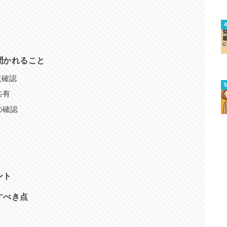
聞かれること
況確認
共有
の確認
ント
すべき点