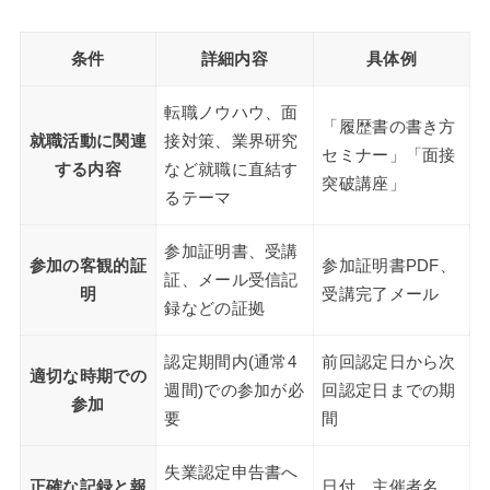
条件
詳細内容
具体例
転職ノウハウ、面
「履歴書の書き方
就職活動に関連
接対策、業界研究
セミナー」「面接
する内容
など就職に直結す
突破講座」
るテーマ
参加証明書、受講
参加の客観的証
参加証明書PDF、
証、メール受信記
明
受講完了メール
録などの証拠
認定期間内(通常4
前回認定日から次
適切な時期での
週間)での参加が必
回認定日までの期
参加
要
間
失業認定申告書へ
正確な記録と報
日付、主催者名、