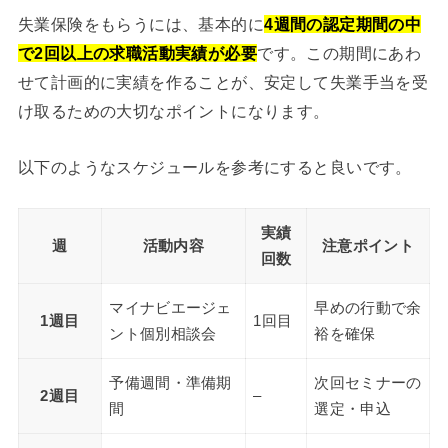
失業保険をもらうには、基本的に
4週間の認定期間の中
で2回以上の求職活動実績が必要
です。この期間にあわ
せて計画的に実績を作ることが、安定して失業手当を受
け取るための大切なポイントになります。
以下のようなスケジュールを参考にすると良いです。
実績
週
活動内容
注意ポイント
回数
マイナビエージェ
早めの行動で余
1週目
1回目
ント個別相談会
裕を確保
予備週間・準備期
次回セミナーの
2週目
–
間
選定・申込