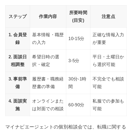
所要時間
ステップ
作業内容
注意点
(目安)
1. 会員登
基本情報・職歴
正確な情報入力
10-15分
録
の入力
が重要
2. 面談日
希望日時の選
平日・土曜日か
3-5分
程調整
択・確定
ら選択可能
3. 事前準
履歴書・職務経
30分-1時
不完全でも相談
備
歴書の準備
間
可能
4. 面談実
オンラインまた
私服での参加も
60-90分
施
は対面での相談
可能
マイナビエージェントの個別相談会では、転職に関する