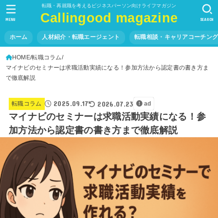
転職・再就職を考えるビジネスパーソン向けライフマガジン
Callingood magazine
MENU
SEARCH
ホーム
人材紹介・転職エージェント
転職相談・キャリアコーチン
HOME
転職コラム
マイナビのセミナーは求職活動実績になる！参加方法から認定書の書き方ま
で徹底解説
2025.09.17
2026.07.23
転職コラム
ad
マイナビのセミナーは求職活動実績になる！参
加方法から認定書の書き方まで徹底解説