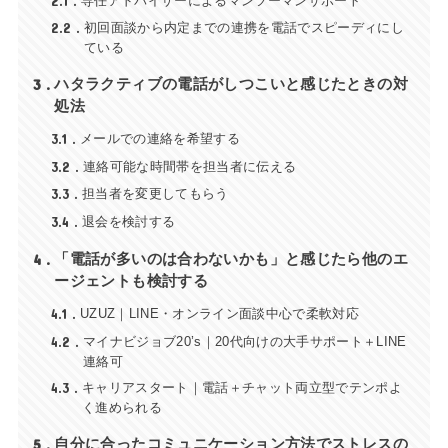
2.1
専任アドバイザーによるマンツーマンサポート
2.2
初回面談から内定までの連携を電話でスピーディにし
ている
3
ハタラクティブの電話がしつこいと感じたときの対
処法
3.1
メールでの連絡を希望する
3.2
連絡可能な時間帯を担当者に伝える
3.3
担当者を変更してもらう
3.4
退会を検討する
4
「電話が多いのは合わないかも」と感じたら他のエ
ージェントも検討する
4.1
UZUZ｜LINE・オンライン面談中心で柔軟対応
4.2
マイナビジョブ20’s｜20代向けの大手サポート＋LINE
連絡可
4.3
キャリアスタート｜電話＋チャット両立型でテンポよ
く進められる
5
自分に合ったコミュニケーション方法でストレスの