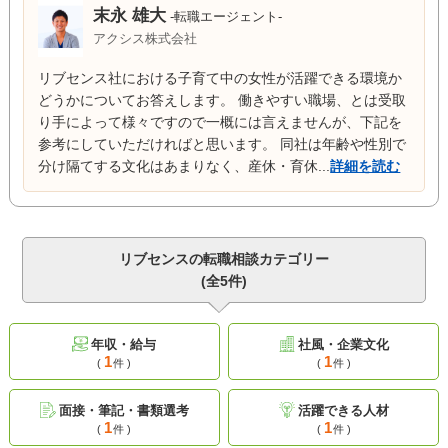
末永 雄大
-転職エージェント-
アクシス株式会社
リブセンス社における子育て中の女性が活躍できる環境か
どうかについてお答えします。 働きやすい職場、とは受取
り手によって様々ですので一概には言えませんが、下記を
参考にしていただければと思います。 同社は年齢や性別で
分け隔てする文化はあまりなく、産休・育休...
詳細を読む
リブセンスの転職相談カテゴリー
(全5件)
年収・給与
社風・企業文化
1
1
(
件 )
(
件 )
面接・筆記・書類選考
活躍できる人材
1
1
(
件 )
(
件 )