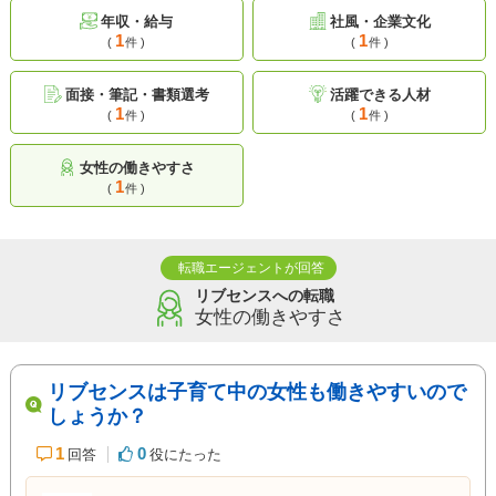
年収・給与
社風・企業文化
1
1
(
件 )
(
件 )
面接・筆記・書類選考
活躍できる人材
1
1
(
件 )
(
件 )
女性の働きやすさ
1
(
件 )
転職エージェントが回答
リブセンスへの転職
女性の働きやすさ
リブセンスは子育て中の女性も働きやすいので
しょうか？
1
0
回答
役にたった