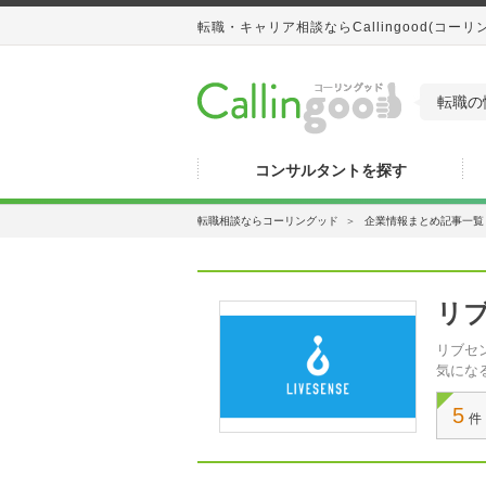
転職・キャリア相談ならCallingood(コーリ
転職の
コンサルタントを探す
転職相談ならコーリングッド
＞
企業情報まとめ記事一覧
リ
リブセ
気にな
5
件