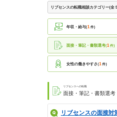
リブセンスの転職相談カテゴリー(全 5
1
年収・給与
(
件)
1
面接・筆記・書類選考
(
件)
1
女性の働きやすさ
(
件)
リブセンスへの転職
面接・筆記・書類選考
リブセンスの面接対