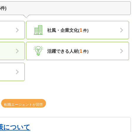
件)
1
社風・企業文化
(
件)
1
活躍できる人材
(
件)
転職エージェントが回答
策について