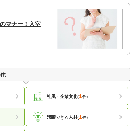
のマナー！入室
件)
1
社風・企業文化
(
件)
1
活躍できる人材
(
件)