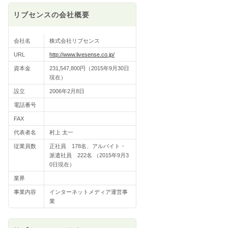
リブセンスの会社概要
会社名
株式会社リブセンス
URL
http://www.livesense.co.jp/
資本金
231,547,800円（2015年9月30日
現在）
設立
2006年2月8日
電話番号
FAX
代表者名
村上 太一
従業員数
正社員 178名、アルバイト・
派遣社員 222名 （2015年9月3
0日現在）
業界
事業内容
インターネットメディア運営事
業