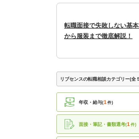
転職面接で失敗しない基本
から服装まで徹底解説！
リブセンスの転職相談カテゴリー(全 5
1
年収・給与
(
件)
1
面接・筆記・書類選考
(
件)