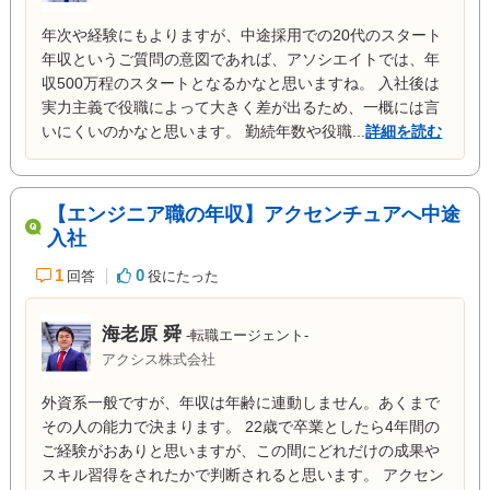
年次や経験にもよりますが、中途採用での20代のスタート
年収というご質問の意図であれば、アソシエイトでは、年
収500万程のスタートとなるかなと思いますね。 入社後は
実力主義で役職によって大きく差が出るため、一概には言
いにくいのかなと思います。 勤続年数や役職...
詳細を読む
【エンジニア職の年収】アクセンチュアへ中途
入社
1
0
回答
役にたった
海老原 舜
-転職エージェント-
アクシス株式会社
外資系一般ですが、年収は年齢に連動しません。あくまで
その人の能力で決まります。 22歳で卒業としたら4年間の
ご経験がおありと思いますが、この間にどれだけの成果や
スキル習得をされたかで判断されると思います。 アクセン