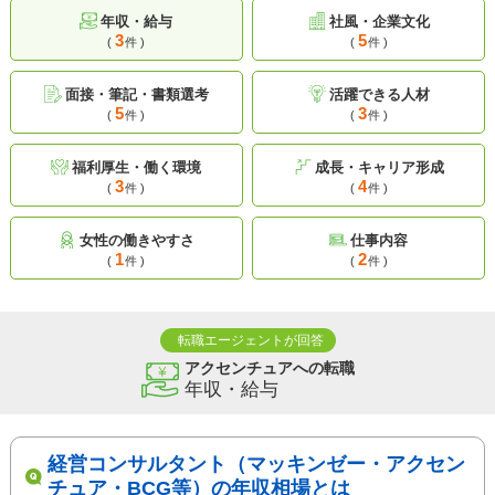
年収・給与
社風・企業文化
3
5
(
件 )
(
件 )
面接・筆記・書類選考
活躍できる人材
5
3
(
件 )
(
件 )
福利厚生・働く環境
成長・キャリア形成
3
4
(
件 )
(
件 )
女性の働きやすさ
仕事内容
1
2
(
件 )
(
件 )
転職エージェントが回答
アクセンチュアへの転職
年収・給与
経営コンサルタント（マッキンゼー・アクセン
チュア・BCG等）の年収相場とは