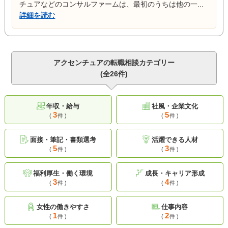
チュアなどのコンサルファームは、最初のうちは他の一...
詳細を読む
アクセンチュアの転職相談カテゴリー
(全26件)
年収・給与
社風・企業文化
3
5
(
件 )
(
件 )
面接・筆記・書類選考
活躍できる人材
5
3
(
件 )
(
件 )
福利厚生・働く環境
成長・キャリア形成
3
4
(
件 )
(
件 )
女性の働きやすさ
仕事内容
1
2
(
件 )
(
件 )