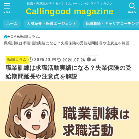
転職・再就職を考えるビジネスパーソン向けライフマガジン
Callingood magazine
MENU
SEARCH
ホーム
人材紹介・転職エージェント
転職相談・キャリアコーチン
HOME
転職コラム
職業訓練は求職活動実績になる？失業保険の受給期間延長や注意点を解説
2025.10.29
2026.07.24
転職コラム
ad
職業訓練は求職活動実績になる？失業保険の受
給期間延長や注意点を解説