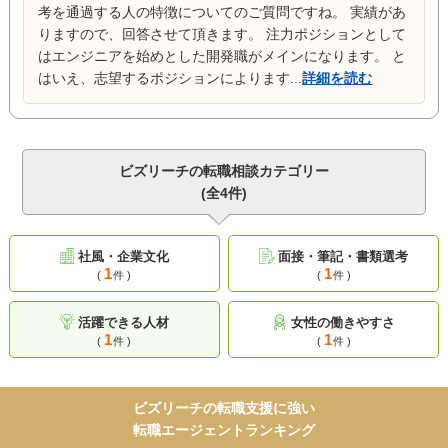
考を通過する人の特徴についてのご質問ですね。 実績があ
りますので、回答させて頂きます。 注力ポジションとして
はエンジニアを始めとした開発職がメインになります。 と
はいえ、志望するポジションによります...
詳細を読む
ビズリーチの転職相談カテゴリー
(全4件)
社風・企業文化
面接・筆記・書類選考
1
1
(
件 )
(
件 )
活躍できる人材
女性の働きやすさ
1
1
(
件 )
(
件 )
ビズリーチの転職支援に強い
転職エージェントランキング