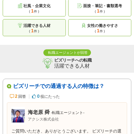
社風・企業文化
面接・筆記・書類選考
1
1
(
件 )
(
件 )
活躍できる人材
女性の働きやすさ
1
1
(
件 )
(
件 )
転職エージェントが回答
ビズリーチへの転職
活躍できる人材
ビズリーチでの通過する人の特徴は？
2
0
回答
役にたった
海老原 舜
-転職エージェント-
アクシス株式会社
ご質問いただき、ありがとうございます。 ビズリーチの選