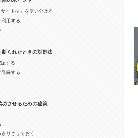
る際のポイント
人サイト型」を使い分ける
を利用する
ぶ
を断られたときの対処法
確認する
に登録する
成功させるための秘策
る
っきりさせておく