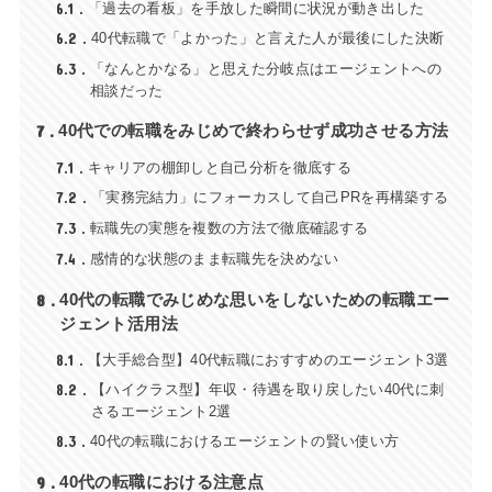
6.1
「過去の看板」を手放した瞬間に状況が動き出した
6.2
40代転職で「よかった」と言えた人が最後にした決断
6.3
「なんとかなる」と思えた分岐点はエージェントへの
相談だった
7
40代での転職をみじめで終わらせず成功させる方法
7.1
キャリアの棚卸しと自己分析を徹底する
7.2
「実務完結力」にフォーカスして自己PRを再構築する
7.3
転職先の実態を複数の方法で徹底確認する
7.4
感情的な状態のまま転職先を決めない
8
40代の転職でみじめな思いをしないための転職エー
ジェント活用法
8.1
【大手総合型】40代転職におすすめのエージェント3選
8.2
【ハイクラス型】年収・待遇を取り戻したい40代に刺
さるエージェント2選
8.3
40代の転職におけるエージェントの賢い使い方
9
40代の転職における注意点