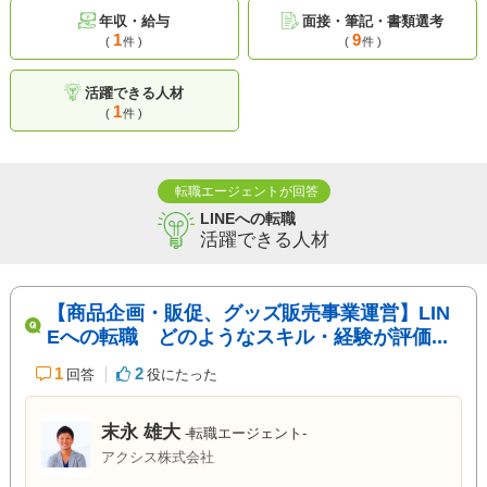
年収・給与
面接・筆記・書類選考
1
9
(
件 )
(
件 )
活躍できる人材
1
(
件 )
転職エージェントが回答
LINEへの転職
活躍できる人材
【商品企画・販促、グッズ販売事業運営】LIN
Eへの転職 どのようなスキル・経験が評価...
1
2
回答
役にたった
末永 雄大
-転職エージェント-
アクシス株式会社