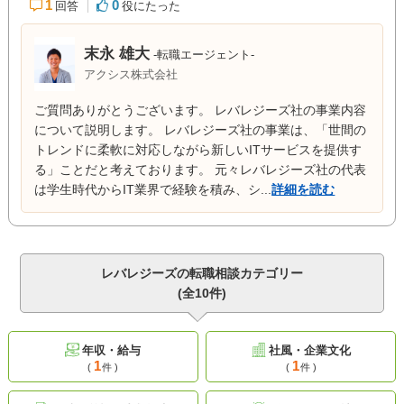
1
0
回答
役にたった
末永 雄大
-転職エージェント-
アクシス株式会社
ご質問ありがとうございます。 レバレジーズ社の事業内容
について説明します。 レバレジーズ社の事業は、「世間の
トレンドに柔軟に対応しながら新しいITサービスを提供す
る」ことだと考えております。 元々レバレジーズ社の代表
は学生時代からIT業界で経験を積み、シ...
詳細を読む
レバレジーズの転職相談カテゴリー
(全10件)
年収・給与
社風・企業文化
1
1
(
件 )
(
件 )