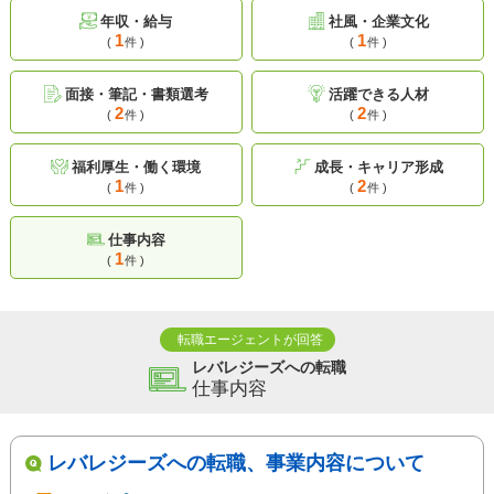
年収・給与
社風・企業文化
1
1
(
件 )
(
件 )
面接・筆記・書類選考
活躍できる人材
2
2
(
件 )
(
件 )
福利厚生・働く環境
成長・キャリア形成
1
2
(
件 )
(
件 )
仕事内容
1
(
件 )
転職エージェントが回答
レバレジーズへの転職
仕事内容
レバレジーズへの転職、事業内容について