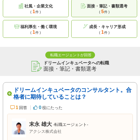
社風・企業文化
面接・筆記・書類選考
1
5
(
件 )
(
件 )
福利厚生・働く環境
成長・キャリア形成
1
1
(
件 )
(
件 )
転職エージェントが回答
ドリームインキュベータへの転職
面接・筆記・書類選考
ドリームインキュベータのコンサルタント。合
格者に期待していることは？
1
0
回答
役にたった
末永 雄大
-転職エージェント-
アクシス株式会社