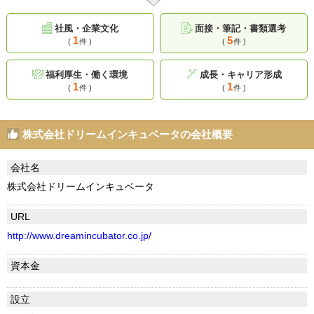
社風・企業文化
面接・筆記・書類選考
1
5
(
件 )
(
件 )
福利厚生・働く環境
成長・キャリア形成
1
1
(
件 )
(
件 )
株式会社ドリームインキュベータの会社概要
会社名
株式会社ドリームインキュベータ
URL
http://www.dreamincubator.co.jp/
資本金
設立