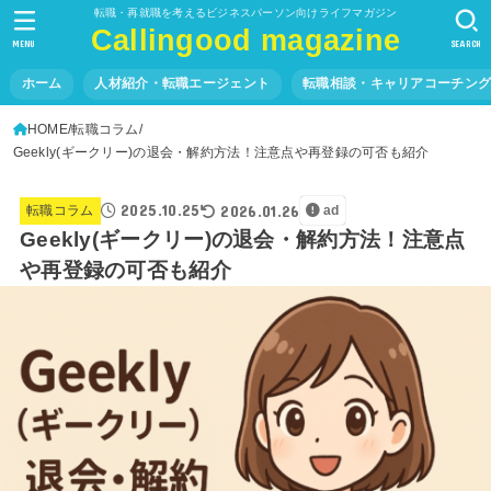
転職・再就職を考えるビジネスパーソン向けライフマガジン
Callingood magazine
MENU
SEARCH
ホーム
人材紹介・転職エージェント
転職相談・キャリアコーチン
HOME
転職コラム
Geekly(ギークリー)の退会・解約方法！注意点や再登録の可否も紹介
2025.10.25
2026.01.26
転職コラム
ad
Geekly(ギークリー)の退会・解約方法！注意点
や再登録の可否も紹介