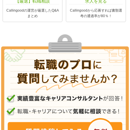
【厳選】転職相談
求人を見る
Callingoodの運営が厳選したQ&A
Callingoodから応募すれば書類選
まとめ
考の通過率が80％！