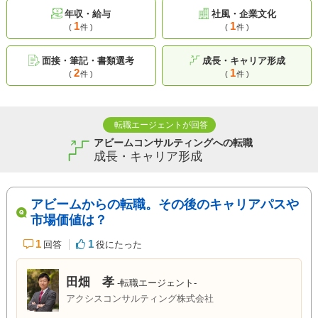
年収・給与
社風・企業文化
1
1
(
件 )
(
件 )
面接・筆記・書類選考
成長・キャリア形成
2
1
(
件 )
(
件 )
転職エージェントが回答
アビームコンサルティングへの転職
成長・キャリア形成
アビームからの転職。その後のキャリアパスや
市場価値は？
1
1
回答
役にたった
田畑 孝
-転職エージェント-
アクシスコンサルティング株式会社