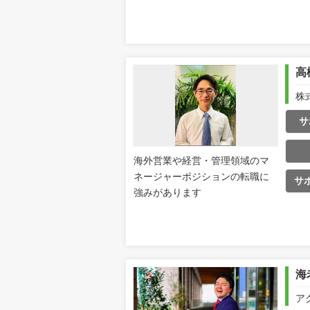
高
株
サ
海外営業や経営・管理領域のマ
ネージャーポジションの転職に
サ
強みがあります
海
ア