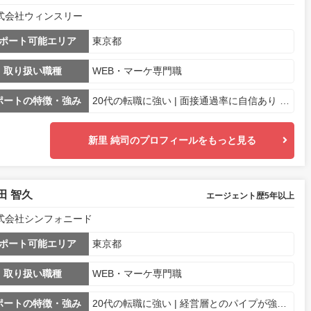
式会社ウィンスリー
ポート可能エリア
東京都
取り扱い職種
WEB・マーケ専門職
ポートの特徴・強み
20代の転職に強い | 面接通過率に自信あり | 業界・専門職に特化 | ハイクラス層の支援に強い
新里 純司のプロフィールをもっと見る
田 智久
エージェント歴5年以上
式会社シンフォニード
ポート可能エリア
東京都
取り扱い職種
WEB・マーケ専門職
ポートの特徴・強み
20代の転職に強い | 経営層とのパイプが強い | 業界・専門職に特化