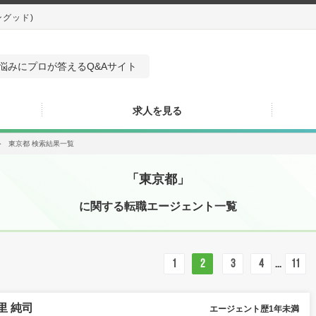
ングッド)
悩みにプロが答えるQ&Aサイト
求人を見る
＞
東京都 検索結果一覧
「東京都」
に関する転職エージェント一覧
1
2
3
4
...
11
里 純司
エージェント歴1年未満