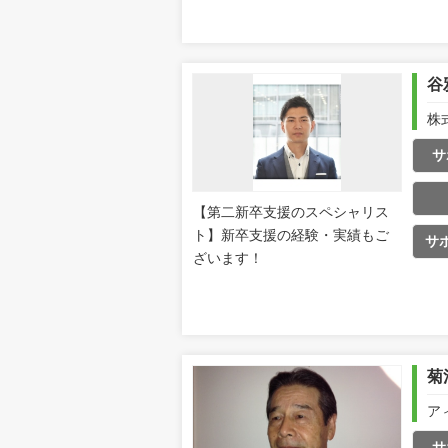
谷
株
サ
【第二新卒支援のスペシャリス
ト】新卒支援の経験・実績もご
サ
ざいます！
菊
ア
サ