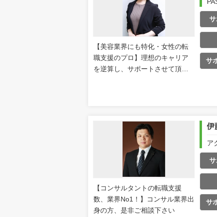
P
サ
【美容業界にも特化・女性の転
職支援のプロ】理想のキャリア
サ
を逆算し、サポートさせて頂き
ます！
伊
ア
サ
【コンサルタントの転職支援
数、業界No1！】コンサル業界出
サ
身の方、是非ご相談下さい