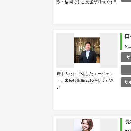
阪・福岡でもご支援が可能です!!
田
Ne
サ
若手人材に特化したエージェン
ト。未経験転職もお任せくださ
サ
い
長