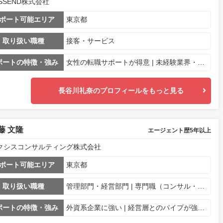
ASSEND株式会社
ポート可能エリア
東京都
取り扱い職種
接客・サービス
ポートの特徴・強み
女性の転職サポートが得意 | 未経験業界・職種への転職に強み
長谷川礼奈のプロフィールをもっと見る
藤 文隆
エージェント歴5年以上
クシスコンサルティング株式会社
ポート可能エリア
東京都
取り扱い職種
管理部門・経営部門 | 専門職（コンサル・金融・士業系・不動産） | ITエンジニア
ポートの特徴・強み
外資系企業に強い | 経営層とのパイプが強い | 業界・専門職に特化 | ハイクラス層の支援に強い