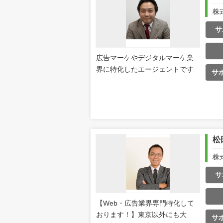
株
サ
広告マーケやデジタルマーケ業
界に特化したエージェントです
サ
松
株
サ
【Web・広告業界専門特化して
おります！】東京以外にも大
サ