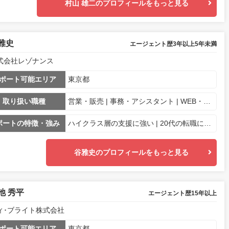
村山 雄二のプロフィールをもっと見る
雅史
エージェント歴3年以上5年未満
式会社レゾナンス
ポート可能エリア
東京都
取り扱い職種
営業・販売 | 事務・アシスタント | WEB・マーケ専門職
ポートの特徴・強み
ハイクラス層の支援に強い | 20代の転職に強い | 未経験業界・職種への転職に強み | 経営層とのパイプが強い
谷雅史のプロフィールをもっと見る
池 秀平
エージェント歴15年以上
ィ･ブライト株式会社
ポート可能エリア
東京都