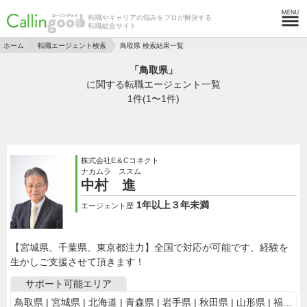
転職やキャリアの悩みをプロが解決する
転職総合サイト
ホーム
転職エージェント検索
鳥取県 検索結果一覧
「鳥取県」
に関する転職エージェント一覧
1
件(1〜1件)
株式会社E＆Cコネクト
ナカムラ ススム
中村 進
1年以上３年未満
エージェント歴
【宮城県、千葉県、東京都注力】全国で対応が可能です、経験を
生かしご支援させて頂きます！
サポート可能エリア
鳥取県 | 宮城県 | 北海道 | 青森県 | 岩手県 | 秋田県 | 山形県 | 福島県 | 茨城県 | 栃木県 | 群馬県 | 埼玉県 | 千葉県 | 東京都 | 神奈川県 | 新潟県 | 山梨県 | 長野県 | 富山県 | 石川県 | 福井県 | 岐阜県 | 静岡県 | 愛知県 | 三重県 | 滋賀県 | 京都府 | 大阪府 | 兵庫県 | 奈良県 | 和歌山県 | 島根県 | 岡山県 | 広島県 | 山口県 | 徳島県 | 香川県 | 愛媛県 | 高知県 | 福岡県 | 佐賀県 | 長崎県 | 熊本県 | 大分県 | 鹿児島県 | 沖縄県