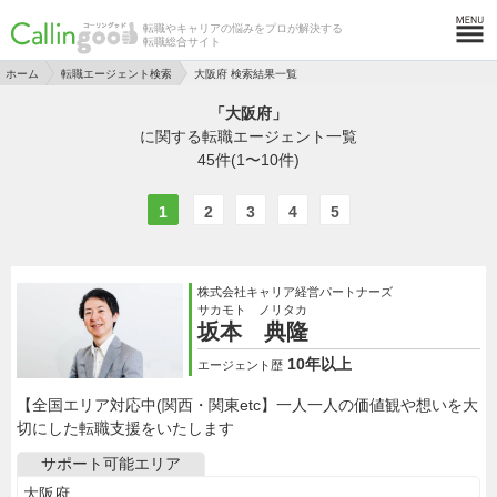
転職やキャリアの悩みをプロが解決する
転職総合サイト
ホーム
転職エージェント検索
大阪府 検索結果一覧
「大阪府」
に関する転職エージェント一覧
45
件(1〜10件)
1
2
3
4
5
株式会社キャリア経営パートナーズ
サカモト ノリタカ
坂本 典隆
10年以上
エージェント歴
【全国エリア対応中(関西・関東etc】一人一人の価値観や想いを大
切にした転職支援をいたします
サポート可能エリア
大阪府