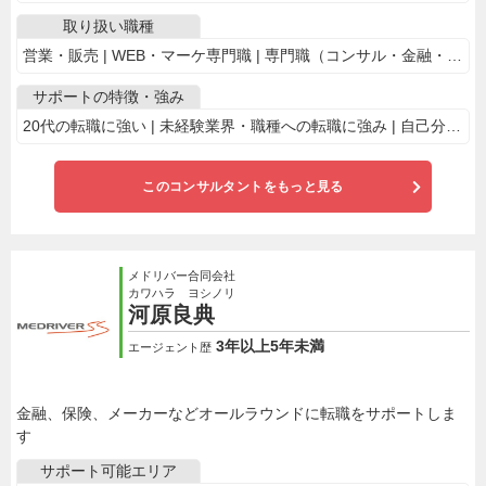
取り扱い職種
営業・販売 | WEB・マーケ専門職 | 専門職（コンサル・金融・士業系・不動産） | 管理部門・経営部門
サポートの特徴・強み
20代の転職に強い | 未経験業界・職種への転職に強み | 自己分析からサポート | 電話で相談OK | 業界・専門職に特化 | ベンチャー企業の求人多数 | 面接通過率に自信あり | 経営層とのパイプが強い
このコンサルタントをもっと見る
メドリバー合同会社
カワハラ ヨシノリ
河原良典
3年以上5年未満
エージェント歴
金融、保険、メーカーなどオールラウンドに転職をサポートしま
す
サポート可能エリア