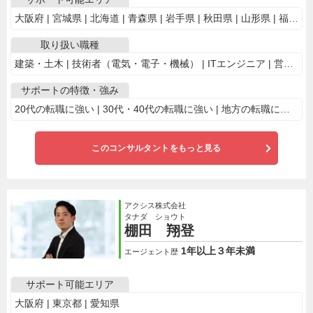
大阪府 | 宮城県 | 北海道 | 青森県 | 岩手県 | 秋田県 | 山形県 | 福島県 | 茨城県 | 栃木県 | 群馬県 | 埼玉県 | 千葉県 | 東京都 | 神奈川県 | 新潟県 | 山梨県 | 長野県 | 富山県 | 石川県 | 福井県 | 岐阜県 | 静岡県 | 愛知県 | 三重県 | 滋賀県 | 京都府 | 兵庫県 | 奈良県 | 和歌山県 | 鳥取県 | 島根県 | 岡山県 | 広島県 | 山口県 | 徳島県 | 香川県 | 愛媛県 | 高知県 | 福岡県 | 佐賀県 | 長崎県 | 熊本県 | 大分県 | 鹿児島県 | 沖縄県
取り扱い職種
建築・土木 | 技術者（電気・電子・機械） | ITエンジニア | 営業・販売
サポートの特徴・強み
20代の転職に強い | 30代・40代の転職に強い | 地方の転職に強い | 業界・専門職に特化
このコンサルタントをもっと見る
アクシス株式会社
タナダ ショウト
棚田 翔登
1年以上３年未満
エージェント歴
サポート可能エリア
大阪府 | 東京都 | 愛知県