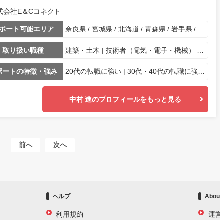
式会社E＆Cコネクト
ポート可能エリア
奈良県 / 宮城県 / 北海道 / 青森県 / 岩手県 / 秋田県 / 山形県 / 福島県 / 茨城県 / 栃木県 / 群馬県 / 埼玉県 / 千葉県 / 東京都 / 神奈川県 / 新潟県 / 山梨県 / 長野県 / 富山県 / 石川県 / 福井県 / 岐阜県 / 静岡県 / 愛知県 / 三重県 / 滋賀県 / 京都府 / 大阪府 / 兵庫県 / 和歌山県 / 鳥取県 / 島根県 / 岡山県 / 広島県 / 山口県 / 徳島県 / 香川県 / 愛媛県 / 高知県 / 福岡県 / 佐賀県 / 長崎県 / 熊本県 / 大分県 / 鹿児島県 / 沖縄県
取り扱い職種
建築・土木 | 技術者（電気・電子・機械） | ITエンジニア | 営業・販売
ポートの特徴・強み
20代の転職に強い | 30代・40代の転職に強い | 地方の転職に強い | 業界・専門職に特化
中村 進のプロフィールをもっと見る
前へ
次へ
ヘルプ
Abou
利用規約
運