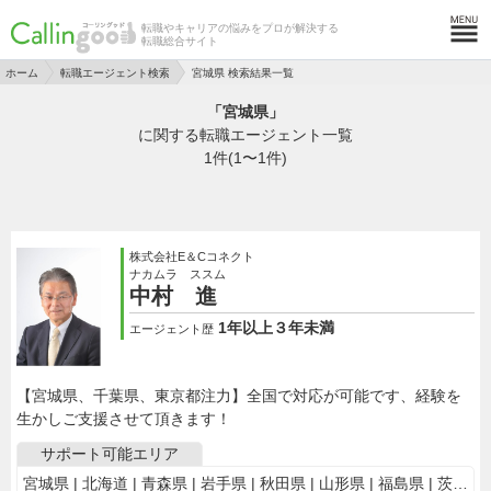
転職やキャリアの悩みをプロが解決する
転職総合サイト
ホーム
転職エージェント検索
宮城県 検索結果一覧
「宮城県」
に関する転職エージェント一覧
1
件(1〜1件)
株式会社E＆Cコネクト
ナカムラ ススム
中村 進
1年以上３年未満
エージェント歴
【宮城県、千葉県、東京都注力】全国で対応が可能です、経験を
生かしご支援させて頂きます！
サポート可能エリア
宮城県 | 北海道 | 青森県 | 岩手県 | 秋田県 | 山形県 | 福島県 | 茨城県 | 栃木県 | 群馬県 | 埼玉県 | 千葉県 | 東京都 | 神奈川県 | 新潟県 | 山梨県 | 長野県 | 富山県 | 石川県 | 福井県 | 岐阜県 | 静岡県 | 愛知県 | 三重県 | 滋賀県 | 京都府 | 大阪府 | 兵庫県 | 奈良県 | 和歌山県 | 鳥取県 | 島根県 | 岡山県 | 広島県 | 山口県 | 徳島県 | 香川県 | 愛媛県 | 高知県 | 福岡県 | 佐賀県 | 長崎県 | 熊本県 | 大分県 | 鹿児島県 | 沖縄県