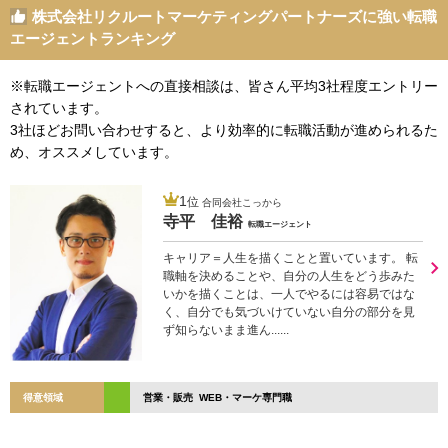
株式会社リクルートマーケティングパートナーズに強い転職
エージェントランキング
※転職エージェントへの直接相談は、皆さん平均3社程度エントリー
されています。
3社ほどお問い合わせすると、より効率的に転職活動が進められるた
め、オススメしています。
1
位
合同会社こっから
寺平 佳裕
転職エージェント
キャリア＝人生を描くことと置いています。 転
職軸を決めることや、自分の人生をどう歩みた
いかを描くことは、一人でやるには容易ではな
く、自分でも気づいけていない自分の部分を見
ず知らないまま進ん......
得意領域
営業・販売 WEB・マーケ専門職