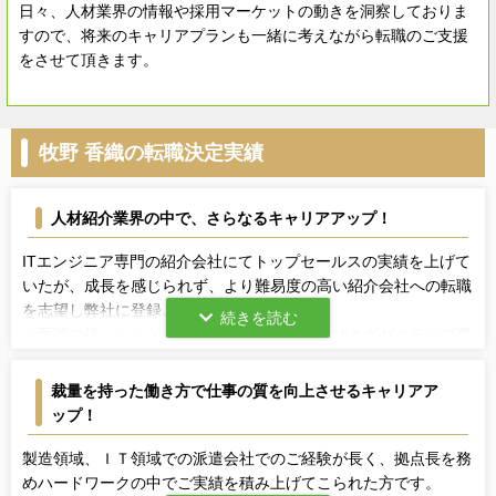
日々、人材業界の情報や採用マーケットの動きを洞察しておりま
すので、将来のキャリアプランも一緒に考えながら転職のご支援
をさせて頂きます。
牧野 香織の転職決定実績
人材紹介業界の中で、さらなるキャリアアップ！
ITエンジニア専門の紹介会社にてトップセールスの実績を上げて
いたが、成長を感じられず、より難易度の高い紹介会社への転職
を志望し弊社に登録。
・面談の後、ヘッドハンティングの会社およびエグゼクティブ専
門の人材紹介会社を数社ピックアップし、選考を進めた。
・ハイクラスの人材紹介会社は、選考ハードルも高く、面接での
裁量を持った働き方で仕事の質を向上させるキャリアア
思考の深堀り、ポテンシャルを図る質問も多かったため、数回に
ップ！
わたる自己分析も踏まえながら、毎回の面接対策を行った。
・結果、１社のサーチ型人材紹介会社から内定。成長志向の高い
製造領域、ＩＴ領域での派遣会社でのご経験が長く、拠点長を務
ご本人にカルチャー的にも最もフィットする会社に入社が確定。
めハードワークの中でご実績を積み上げてこられた方です。