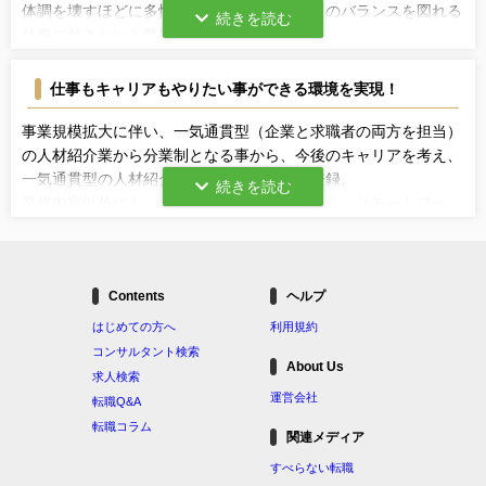
体調を壊すほどに多忙な日々を送り、家庭とのバランスを図れる
仕事に就きたいと弊社に登録。
ご経験がある領域の人材会社ワークライフバランスを考えた働き
方という観点で求人をピックアップ。
仕事もキャリアもやりたい事ができる環境を実現！
複数選考を進める中に、社会情勢においても伸びている領域、今
後も拡大が見込まれる領域、また立ち上げへの興味関心がある、
事業規模拡大に伴い、一気通貫型（企業と求職者の両方を担当）
というところで、ＩＴ領域派遣事業立ち上げポジションから内
の人材紹介業から分業制となる事から、今後のキャリアを考え、
定。
一気通貫型の人材紹介業を志望し、弊社に登録。
裁量を持って事業を進めることが出来るという会社に魅力を感
業務内容以外にも、できればフレックスタイム、リモートワー
じ、ご入社を決められました。
ク、副業可能、など働き方に関する希望が出てきた。
全ての希望が叶う求人は、そう多くない為、優先度をつけ、いず
れかの条件があう求人に複数応募。
Contents
ヘルプ
結果として、副業以外の条件がそろう会社から内定。ただし、副
業についても条件付きでできる社内規定ができ、実質、全ての希
はじめての方へ
利用規約
望がそろう会社での就業が実現。
コンサルタント検索
About Us
求人検索
運営会社
転職Q&A
転職コラム
関連メディア
すべらない転職