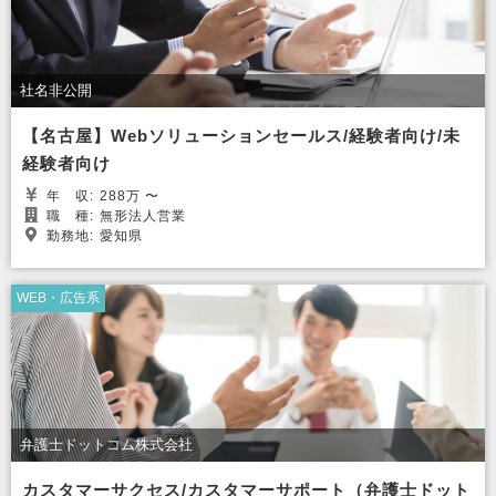
社名非公開
【名古屋】Webソリューションセールス/経験者向け/未
経験者向け
年
収:
288万 〜
職
種:
無形法人営業
勤務地:
愛知県
WEB・広告系
弁護士ドットコム株式会社
カスタマーサクセス/カスタマーサポート（弁護士ドット