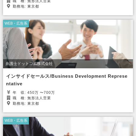
職
種:
無形法人営業
勤務地:
東京都
WEB・広告系
弁護士ドットコム株式会社
インサイドセールス/Business Development Represe
ntative
年
収:
450万 〜700万
職
種:
無形法人営業
勤務地:
東京都
WEB・広告系