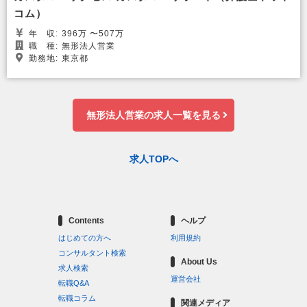
コム）
年
収:
396万 〜507万
職
種:
無形法人営業
勤務地:
東京都
無形法人営業の求人一覧を見る
求人TOPへ
Contents
ヘルプ
はじめての方へ
利用規約
コンサルタント検索
About Us
求人検索
運営会社
転職Q&A
転職コラム
関連メディア