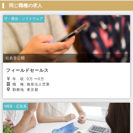
同じ職種の求人
IT・通信・ソフトウェア
社名非公開
フィールドセールス
年
収:
0万 〜0万
職
種:
無形法人営業
勤務地:
東京都
WEB・広告系