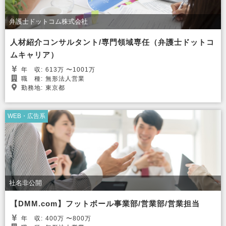
弁護士ドットコム株式会社
人材紹介コンサルタント/専門領域専任（弁護士ドットコ
ムキャリア）
年
収:
613万 〜1001万
職
種:
無形法人営業
勤務地:
東京都
WEB・広告系
社名非公開
【DMM.com】フットボール事業部/営業部/営業担当
年
収:
400万 〜800万