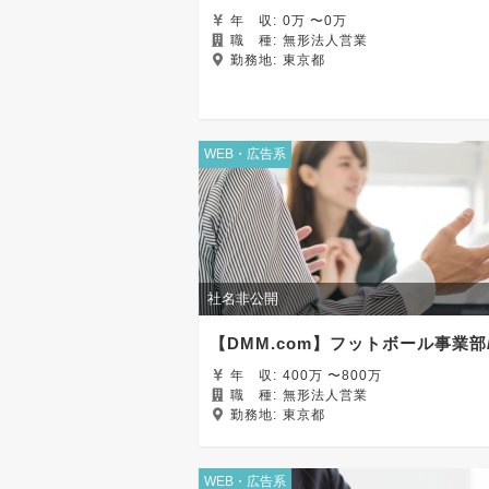
年
収:
0万 〜0万
職
種:
無形法人営業
勤務地:
東京都
WEB・広告系
社名非公開
【DMM.com】フットボール事業部
年
収:
400万 〜800万
職
種:
無形法人営業
勤務地:
東京都
WEB・広告系