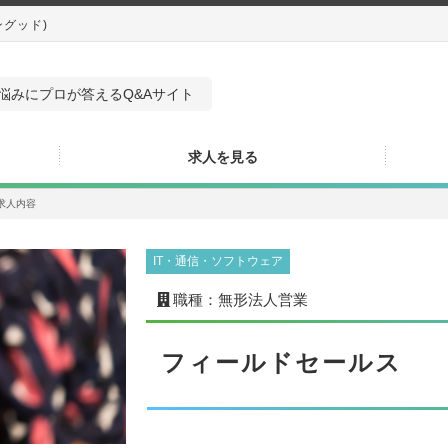
ングッド)
悩みにプロが答えるQ&Aサイト
求人を見る
求人内容
IT・通信・ソフトウェア
職種：無形法人営業
フィールドセールス