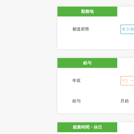
勤務地
都道府県
東京
給与
年収
0万 
給与
月給
就業時間・休日