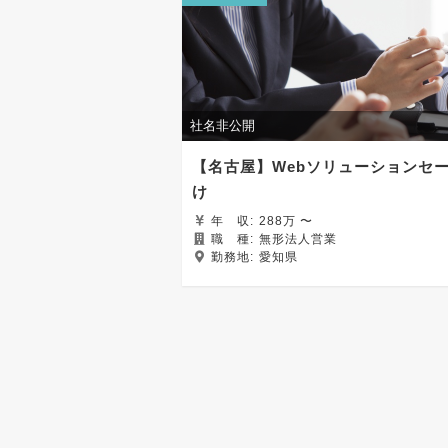
社名非公開
【名古屋】Webソリューションセー
け
年
収:
288万 〜
職
種:
無形法人営業
勤務地:
愛知県