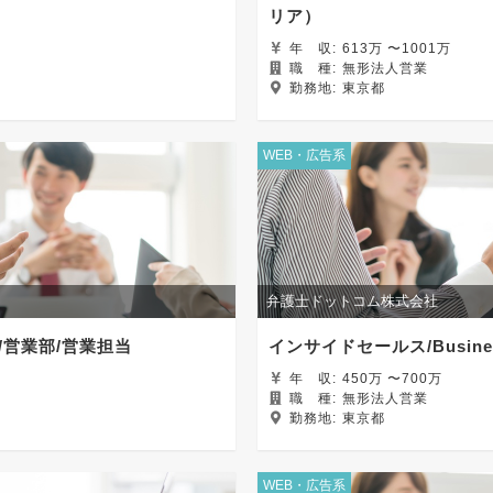
リア）
年
収:
613万 〜1001万
職
種:
無形法人営業
勤務地:
東京都
WEB・広告系
弁護士ドットコム株式会社
/営業部/営業担当
インサイドセールス/Business D
年
収:
450万 〜700万
職
種:
無形法人営業
勤務地:
東京都
WEB・広告系