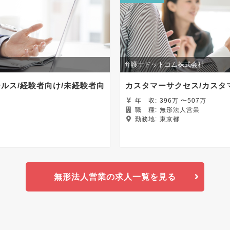
弁護士ドットコム株式会社
ルス/経験者向け/未経験者向
カスタマーサクセス/カスタ
年
収:
396万 〜507万
職
種:
無形法人営業
勤務地:
東京都
無形法人営業の求人一覧を見る